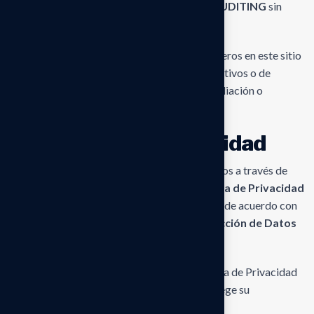
o logotipo de
WENS CONSULTING AND AUDITING
sin
autorización expresa y por escrito.
Las referencias a marcas comerciales de terceros en este sitio
web se realizan únicamente con fines informativos o de
identificación y no implican ningún tipo de afiliación o
aprobación.
Declaración de privacidad
El tratamiento de datos personales recopilados a través de
este sitio web se realiza conforme a la
Política de Privacidad
de
WENS CONSULTING AND AUDITING
y de acuerdo con
lo establecido en la
Ley Orgánica de Protección de Datos
Personales del Ecuador
.
Se recomienda a los usuarios revisar la Política de Privacidad
para conocer cómo se recopila, utiliza y protege su
información personal.