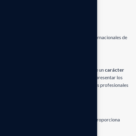
Evaluación de procesos de control interno.
consultoría empresarial
outsourcing contable y financiero
implementación y asesoría en Normas Internacionales de
Información Financiera (NIIF)
Protección de datos
El contenido publicado en este sitio web tiene un
carácter
informativo general
y tiene como objetivo presentar los
servicios, publicaciones, eventos y actividades profesionales
de la firma.
Uso del contenido
El contenido disponible en este sitio web se proporciona
únicamente con fines informativos.