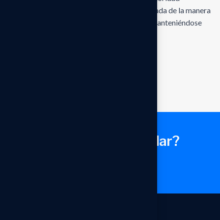
competente, dicha disposición será interpretada de la manera
más cercana posible a su intención original, manteniéndose
vigentes las demás disposiciones.
¿Te podemos ayudar?
Conversemos