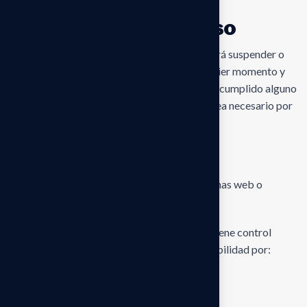
Terminación del acceso
WENS CONSULTING AND AUDITING
podrá suspender o
restringir el acceso a este sitio web en cualquier momento y
sin previo aviso cuando considere que se ha incumplido alguno
de los presentes Términos de Uso o cuando sea necesario por
razones operativas o legales.
Enlaces a sitios de terceros
Este sitio web puede contener enlaces a páginas web o
recursos de terceros.
WENS CONSULTING AND AUDITING
no tiene control
sobre dichos sitios web y no asume responsabilidad por:
el contenido publicado en ellos
la exactitud de la información