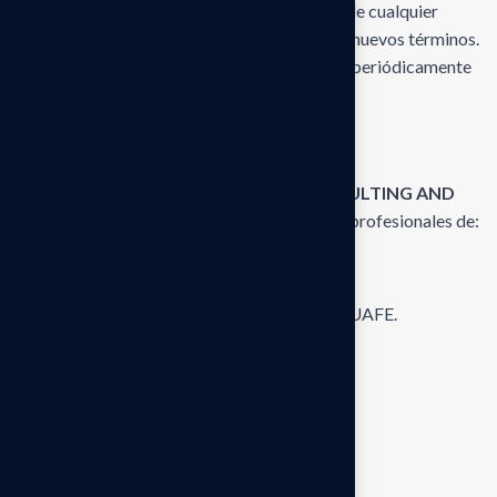
El uso continuado de este sitio web después de cualquier
modificación constituye la aceptación de los nuevos términos.
Por ello, se recomienda a los usuarios revisar periódicamente
esta página.
Sobre este sitio web
Este sitio web es operado por
WENS CONSULTING AND
AUDITING
, firma especializada en servicios profesionales de:
Auditoría a los estados financieros.
Auditoria sobre lavado de activos para la UAFE.
Procedimientos convenidos previamente.
Revisiones limitadas.
Auditoría interna.
Auditoría operativa.
Auditoría forense.