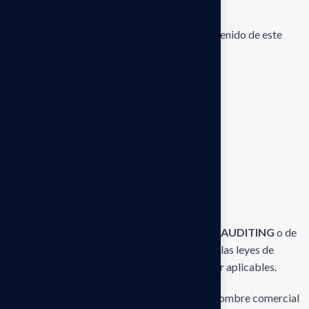
intelectual
Salvo que se indique lo contrario, todo el contenido de este
sitio web, incluyendo pero no limitado a:
textos
logotipos
diseños
gráficos
documentos
material multimedia
es propiedad de
WENS CONSULTING AND AUDITING
o de
sus licenciantes y se encuentra protegido por las leyes de
propiedad intelectual y derechos de autor
aplicables.
Queda prohibido el uso de cualquier marca, nombre comercial