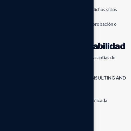
las políticas de privacidad o seguridad de dichos sitios
La inclusión de estos enlaces no implica una aprobación o
recomendación por parte de la firma.
Descargo de responsabilidad
Este sitio web se proporciona
“tal cual”
, sin garantías de
ningún tipo, expresas o implícitas.
En la medida permitida por la ley,
WENS CONSULTING AND
AUDITING
no garantiza:
la exactitud absoluta de la información publicada
la disponibilidad continua del sitio web
la ausencia de errores o interrupciones