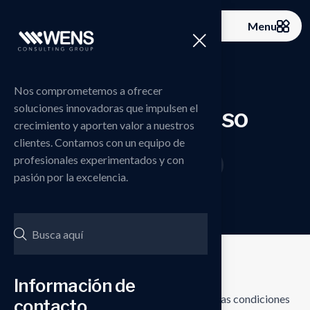
Menu
Nos comprometemos a ofrecer
soluciones innovadoras que impulsen el
Términos de Uso
crecimiento y aporten valor a nuestros
clientes. Contamos con un equipo de
profesionales experimentados y con
Home
Términos de Uso
>
pasión por la excelencia.
Información de
Los presentes
Términos de Uso
establecen las condiciones
contacto