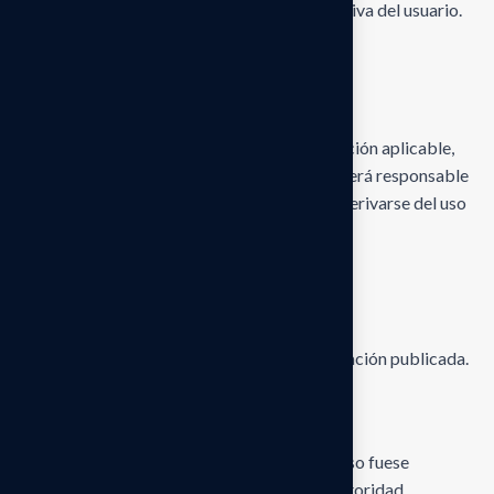
El uso del sitio web es responsabilidad exclusiva del usuario.
Limitación de
responsabilidad
En la máxima medida permitida por la legislación aplicable,
WENS CONSULTING AND AUDITING
no será responsable
por daños directos o indirectos que puedan derivarse del uso
de este sitio web, incluyendo, entre otros:
pérdida de datos
interrupción de servicios
decisiones tomadas con base en la información publicada.
Disposiciones finales
Si alguna disposición de estos Términos de Uso fuese
considerada inválida o inaplicable por una autoridad