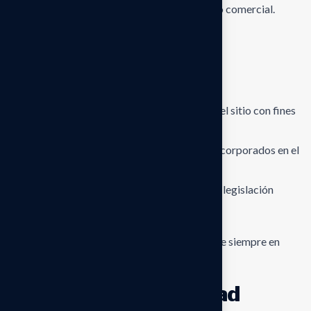
El uso sea exclusivamente informativo y no comercial.
Restricciones de uso
El usuario se compromete a no:
copiar, reproducir o distribuir contenido del sitio con fines
comerciales sin autorización previa.
utilizar software, tecnología o procesos incorporados en el
sitio web sin autorización.
utilizar el sitio web de forma contraria a la legislación
vigente.
El acceso y uso del sitio web deberá realizarse siempre en
cumplimiento de las leyes aplicables.
Derechos de propiedad