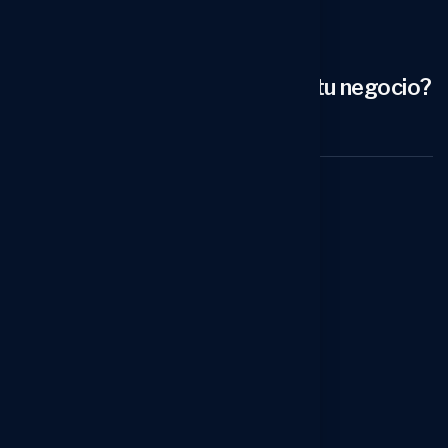
¿Estás buscando transformar tu negocio?
Contacta con nosotras ahora
Menú
Inicio
Sobre Nosotros
Servicios
Noticias
Contactos
Servicios