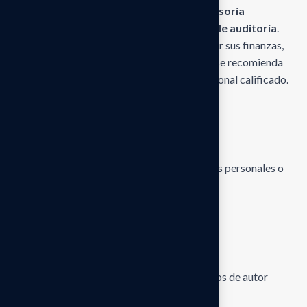
La información publicada
no constituye asesoría
profesional, legal, contable, financiera ni de auditoría
.
Antes de tomar decisiones que puedan afectar sus finanzas,
operaciones empresariales o situación legal, se recomienda
consultar directamente con un asesor profesional calificado.
El usuario puede:
visualizar el contenido del sitio web
imprimir o descargar información con fines personales o
informativos
Siempre que:
El contenido no sea modificado.
Se mantenga el reconocimiento de derechos de autor
correspondiente.