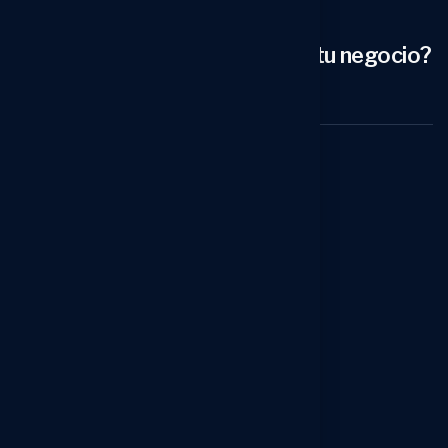
¿Estás buscando transformar tu negocio?
Contacta con nosotras ahora
Menú
Inicio
Sobre Nosotros
Servicios
Noticias
Contactos
Servicios