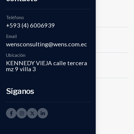
Auditoría
Teléfono
+593 (4) 6006939
Email
Consultoría
wensconsulting@wens.com.ec
Ubicación
KENNEDY VIEJA calle tercera
Impuestos
mz 9 villa 3
Síganos
Outsourcing
Impuestos