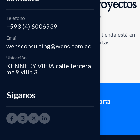
Tenemos grandes proyectos
por anunciar
Teléfono
+593 (4) 6006939
Se está cocinando algo grande. Nuestra tienda está en
Email
obras y pronto abrirá sus puertas.
wensconsulting@wens.com.ec
Ubicación
KENNEDY VIEJA calle tercera
mz 9 villa 3
Síganos
Conversemos ahora
Conversemos