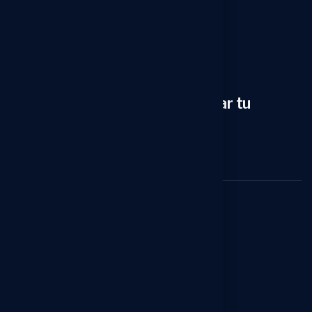
¿Estás buscando transformar tu
negocio?
Contacta con nosotras ahora
Menú
Inicio
Sobre Nosotros
Servicios