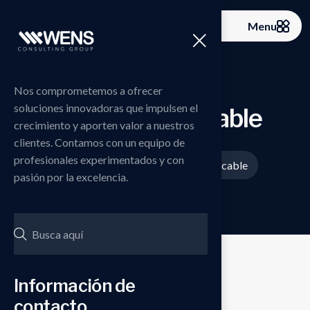
Menu
Nos comprometemos a ofrecer
soluciones innovadoras que impulsen el
Fast charging cable
crecimiento y aporten valor a nuestros
clientes. Contamos con un equipo de
profesionales experimentados y con
Home
Productos
Fast charging cable
>
>
pasión por la excelencia.
Información de
contacto